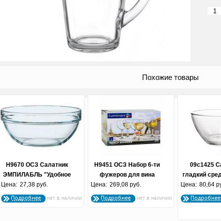
Похожие товары
H9670 ОСЗ Салатник
H9451 ОСЗ Набор 6-ти
09с1425 С
ЭМПИЛАБЛЬ "Удобное
фужеров для вина
гладкий сред
Цена:
хранение" 12 см. (по 24
27,38 руб.
Цена:
Французский
269,08 руб.
Цена:
шт) на поддо
80,64 р
шт.)
ресторанчик 210 мл. (по
Подробнее
Подробнее
Подробнее
4 шт.)