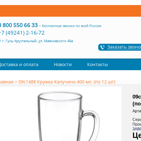
8 800 550 66 33
-
бесплатные звонки по всей России
+7 (49241) 2-16-72
г. Гусь-Хрустальный, ул. Маяковского 40а
Заказать звоно
Доставка и оплата
Новости
Контакты
лавная
>
09с1488 Кружка Капучино 400 мл. (по 12 шт)
09с
(по
Арти
Сер
Про
ЗАВ