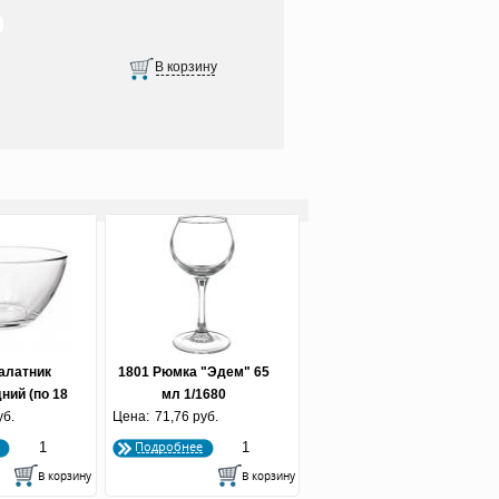
алатник
1801 Рюмка "Эдем" 65
ний (по 18
мл 1/1680
не 70 кор.
уб.
Цена:
71,76 руб.
Подробнее