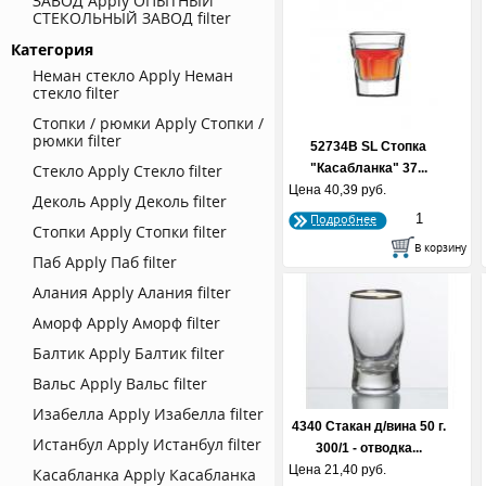
ЗАВОД
Apply ОПЫТНЫЙ
СТЕКОЛЬНЫЙ ЗАВОД filter
Категория
Неман стекло
Apply Неман
стекло filter
Стопки / рюмки
Apply Стопки /
рюмки filter
52734В SL Стопка
Стекло
Apply Стекло filter
"Касабланка" 37...
Цена
40,39 руб.
Деколь
Apply Деколь filter
Подробнее
Стопки
Apply Стопки filter
Паб
Apply Паб filter
Алания
Apply Алания filter
Аморф
Apply Аморф filter
Балтик
Apply Балтик filter
Вальс
Apply Вальс filter
Изабелла
Apply Изабелла filter
4340 Стакан д/вина 50 г.
Истанбул
Apply Истанбул filter
300/1 - отводка...
Цена
21,40 руб.
Касабланка
Apply Касабланка