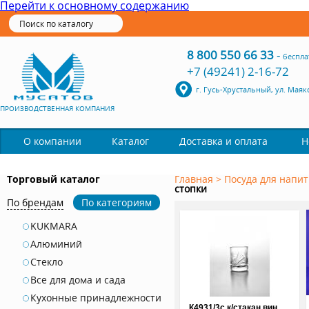
Перейти к основному содержанию
8 800 550 66 33
-
беспла
+7 (49241) 2-16-72
г. Гусь-Хрустальный, ул. Маяк
ПРОИЗВОДСТВЕННАЯ КОМПАНИЯ
Каталог
О компании
Доставка и оплата
Н
Торговый каталог
Главная
>
Посуда для напит
стопки
По брендам
По категориям
KUKMARA
Алюминий
Стекло
Все для дома и сада
Кухонные принадлежности
К4931/3с к/стакан вин.