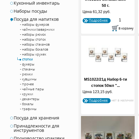
Кухонный инвентарь
50 г.
Наборы посуды
Цена
61,32 руб.
Посуда для напитков
Подробнее
наборы фужеров
чайники/заварники
наборы рюмок
наборы стопок
наборы стаканов
наборы бокалов
наборы кружек
стопки
фужеры
стаканы
рюмки
кувшины
MS1022/21д Набор 6-ти
прочее
стопок 50мл "...
чайные пары
Цена
123,15 руб.
кружки
декантеры
Подробнее
бокалы
графины
Посуда для хранения
Принадлежности для
инструментов
Производство упаковки