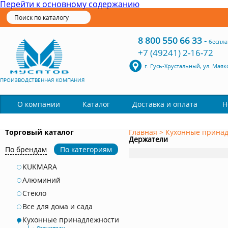
Перейти к основному содержанию
8 800 550 66 33
-
беспла
+7 (49241) 2-16-72
г. Гусь-Хрустальный, ул. Маяк
ПРОИЗВОДСТВЕННАЯ КОМПАНИЯ
Каталог
О компании
Доставка и оплата
Н
Торговый каталог
Главная
>
Кухонные прина
Держатели
По брендам
По категориям
KUKMARA
Алюминий
Стекло
Все для дома и сада
Кухонные принадлежности