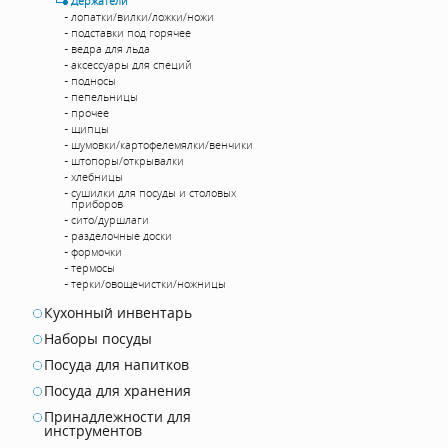
Держатели
лопатки/вилки/ложки/ножи
подставки под горячее
ведра для льда
аксессуары для специй
подносы
пепельницы
прочее
щипцы
шумовки/картофелемялки/венчики
штопоры/открывалки
хлебницы
сушилки для посуды и столовых
приборов
сито/дуршлаги
разделочные доски
формочки
термосы
терки/овощечистки/ножницы
Кухонный инвентарь
Наборы посуды
Посуда для напитков
Посуда для хранения
Принадлежности для
инструментов