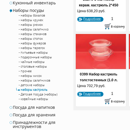
Кухонный инвентарь
керам. кастрюль 2*450
Наборы посуды
Цена
638,20 руб.
мл....
наборы бокалов
Подробнее
наборы кружек
наборы рюмок
наборы салатнико
наборы стаканов
наборы стопок
наборы фужеров
наборы тарелок
питьевые наборы
подарочные наборы
чайные наборы
столовые наборы
прочее
0399 Набор кастрюль
наборы мисок
наборы салатников
толстостенных (1.0 л.
детские наборы
Цена
702,79 руб.
1....
наборы кастрюль
Подробнее
Детская посуда (наборы)
кофейные наборы
Посуда для напитков
Посуда для хранения
Принадлежности для
инструментов