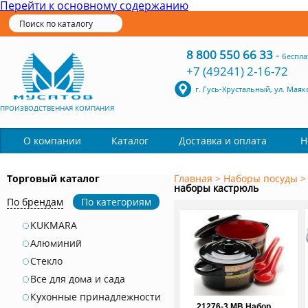
Перейти к основному содержанию
8 800 550 66 33
-
беспла
+7 (49241) 2-16-72
г. Гусь-Хрустальный, ул. Маяк
ПРОИЗВОДСТВЕННАЯ КОМПАНИЯ
Каталог
О компании
Доставка и оплата
Н
Торговый каталог
Главная
>
Наборы посуды
наборы кастрюль
По брендам
По категориям
KUKMARA
Алюминий
Стекло
Все для дома и сада
Кухонные принадлежности
21276-3 МВ Набор