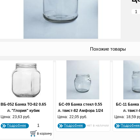
Похожие товары
ВБ-052 Банка ТО-82 0.65
БС-09 Банка стекл 0.55
БС-11 Банка 
л. "Глория" кубик
л. твист-82 Амфора 1/24
л. твист-
Цена:
23,63 руб.
Цена:
22,05 руб.
Цена:
18,59 р
Подробнее
Подробнее
Подробнее