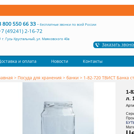
8 800 550 66 33
-
бесплатные звонки по всей России
+7 (49241) 2-16-72
г. Гусь-Хрустальный, ул. Маяковского 40а
Заказать звоно
Доставка и оплата
Новости
Контакты
лавная
>
Посуда для хранения
>
банки
>
1-82-720 ТВИСТ Банка сте
1-8
л. 
Арти
Сер
Про
БУТ
Мат