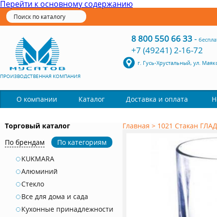
Перейти к основному содержанию
8 800 550 66 33
-
беспла
+7 (49241) 2-16-72
г. Гусь-Хрустальный, ул. Маяк
ПРОИЗВОДСТВЕННАЯ КОМПАНИЯ
Каталог
О компании
Доставка и оплата
Н
Торговый каталог
Главная
>
1021 Стакан ГЛАД
По брендам
По категориям
KUKMARA
Алюминий
Стекло
Все для дома и сада
Кухонные принадлежности