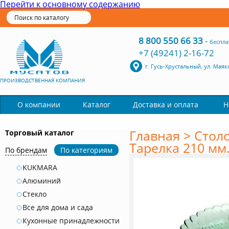
Перейти к основному содержанию
8 800 550 66 33
-
беспла
+7 (49241) 2-16-72
г. Гусь-Хрустальный, ул. Маяк
ПРОИЗВОДСТВЕННАЯ КОМПАНИЯ
Каталог
О компании
Доставка и оплата
Н
Главная
>
Стол
Торговый каталог
Тарелка 210 мм
По брендам
По категориям
KUKMARA
Алюминий
Стекло
Все для дома и сада
Кухонные принадлежности