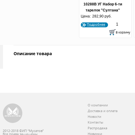
10288В УГ Набор 6-ти
тарелок "Султана"
Цена:
"Уоршкоп Грин" 240 мм.
282,90 руб.
36/4
Подробнее
Описание товара
О компании
Доставка и оплата
Новости
Контакты
Распродажа
2012-2018 ©ИП “Мусатов”
Новинки
Все права защищены