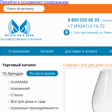
Перейти к основному содержанию
8 800 550 66 33
-
беспла
+7 (49241) 2-16-72
г. Гусь-Хрустальный, ул. Маяк
ПРОИЗВОДСТВЕННАЯ КОМПАНИЯ
Каталог
О компании
Доставка и оплата
Н
Торговый каталог
Главная
>
Все для дома и с
По брендам
По категориям
KUKMARA
Алюминий
Стекло
Все для дома и сада
Кухонные принадлежности