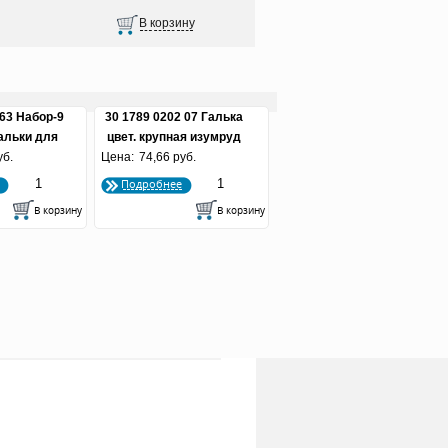
 63 Набор-9
30 1789 0202 07 Галька
гальки для
цвет. крупная изумруд
иумов в
уб.
Цена:
(фр. 10-15 мм)
74,66 руб.
упаковке с
Подробнее
 РЫБКА