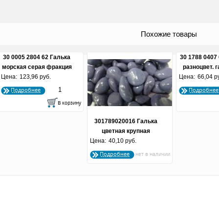
Похожие товары
30 0005 2804 62 Галька
30 1788 0407
морская серая фракция
разноцвет. 
Цена:
100-130 мм. вес 2800 г
123,96 руб.
Цена:
миниаквар
66,04 р
пластиковой 
Подробнее
Подробнее
подвесом
301789020016 Галька
цветная крупная
Цена:
сиреневая (фракция 10-
40,10 руб.
15 мм.)
Подробнее