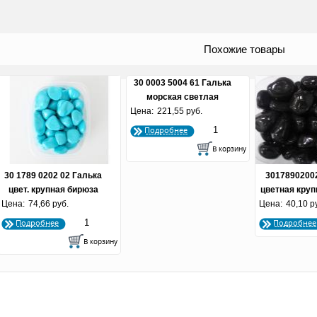
Похожие товары
30 0003 5004 61 Галька
морская светлая
Цена:
фракция 20-40 мм
221,55 руб.
Подробнее
30 1789 0202 02 Галька
3017890200
цвет. крупная бирюза
цветная круп
Цена:
(фр. 10-15 мм)
74,66 руб.
Цена:
(фракция 1
40,10 р
Подробнее
Подробнее