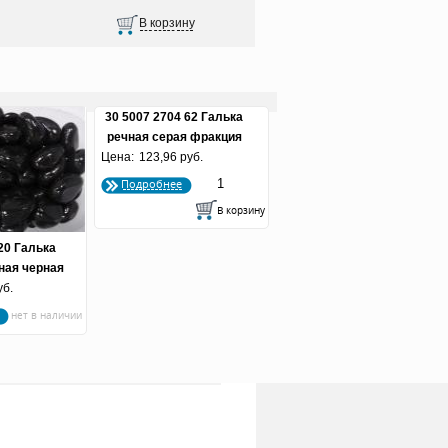
30 5007 2704 62 Галька
речная серая фракция
Цена:
123,96 руб.
50-80 мм
Подробнее
20 Галька
ная черная
0-15 мм.)
уб.