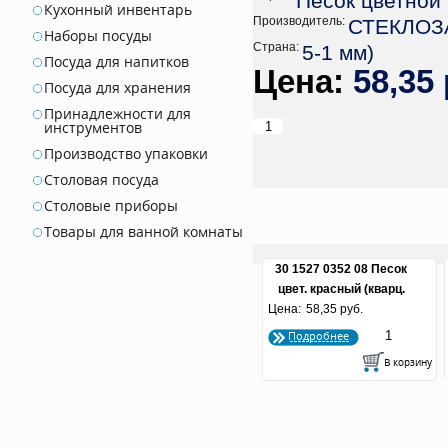
Песок цветной
Кухонный инвентарь
Производитель:
СТЕКЛОЗ
Наборы посуды
Страна:
5-1 мм)
Посуда для напитков
58,35 
Посуда для хранения
Принадлежности для
инструментов
Производство упаковки
Столовая посуда
Столовые приборы
Товары для ванной комнаты
30 1527 0352 08 Песок
цвет. красный (кварц.
Цена:
58,35 руб.
крошка
Подробнее