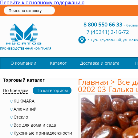
Перейти к основному содержанию
8 800 550 66 33
-
беспла
+7 (49241) 2-16-72
г. Гусь-Хрустальный, ул. Маяк
ПРОИЗВОДСТВЕННАЯ КОМПАНИЯ
Каталог
О компании
Доставка и оплата
Н
Главная
>
Все д
Торговый каталог
0202 03 Галька 
По брендам
По категориям
KUKMARA
Алюминий
Стекло
Все для дома и сада
Кухонные принадлежности