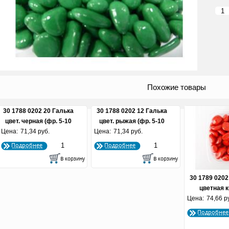
Похожие товары
30 1788 0202 20 Галька
30 1788 0202 12 Галька
цвет. черная (фр. 5-10
цвет. рыжая (фр. 5-10
Цена:
71,34 руб.
мм)
Цена:
71,34 руб.
мм)
Подробнее
Подробнее
30 1789 0202
цветная 
Цена:
красная (фра
74,66 р
мм
Подробнее