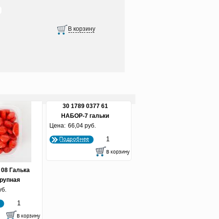
30 1789 0377 61
НАБОР-7 гальки
Цена:
крупной разноцвет. для
66,04 руб.
миниаквариумов в
Подробнее
пластиковой упаковке
 08 Галька
крупная
кция 10-15
уб.
)