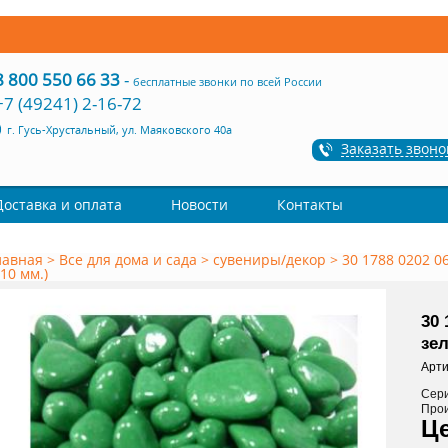
8 800 550 66 33
-
бесплатные звонки по всей России
+7 (49241) 2-16-72
г. Гусь-Хрустальный, ул. Маяковского 40а
Заказать звоно
Доставка и оплата
Новости
Контакты
лавная
>
Все для дома и сада
>
сувениры/декор
>
30 1788 0202 0
-10 мм.)
30 
зел
Арти
Сер
Про