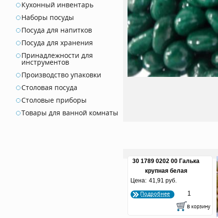
Кухонный инвентарь
Наборы посуды
Посуда для напитков
Посуда для хранения
Принадлежности для
инструментов
Производство упаковки
Столовая посуда
Столовые приборы
Товары для ванной комнаты
30 1789 0202 00 Галька
крупная белая
Цена:
натуральная (фракция
41,91 руб.
10-15 мм)
Подробнее