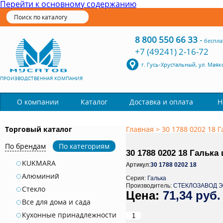
Перейти к основному содержанию
8 800 550 66 33
-
беспла
+7 (49241) 2-16-72
г. Гусь-Хрустальный, ул. Маяк
ПРОИЗВОДСТВЕННАЯ КОМПАНИЯ
Каталог
О компании
Доставка и оплата
Н
Торговый каталог
Главная
>
30 1788 0202 18 Г
По брендам
По категориям
30 1788 0202 18 Галька
KUKMARA
Артикул:
30 1788 0202 18
Алюминий
Серия:
Галька
Производитель:
СТЕКЛОЗАВОД 
Стекло
71,34 руб.
Все для дома и сада
Кухонные принадлежности