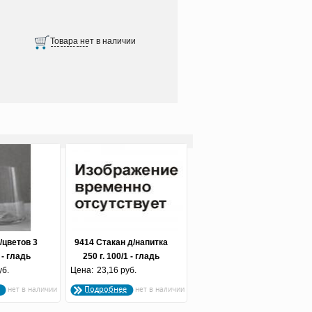
/цветов 3
9414 Стакан д/напитка
 - гладь
250 г. 100/1 - гладь
отрезка
уб.
Цена:
холодная отрезка
23,16 руб.
Подробнее