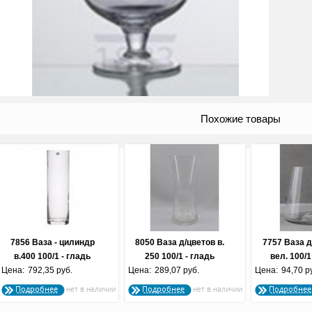
Похожие товары
7856 Ваза - цилиндр
8050 Ваза д/цветов в.
7757 Ваза д
в.400 100/1 - гладь
250 100/1 - гладь
вел. 100/1
Цена:
холодная отрезка (по 4
792,35 руб.
Цена:
холодная отрезка (по 4
289,07 руб.
Цена:
холодная 
94,70 р
шт.)
шт.)
Подробнее
Подробнее
Подробнее