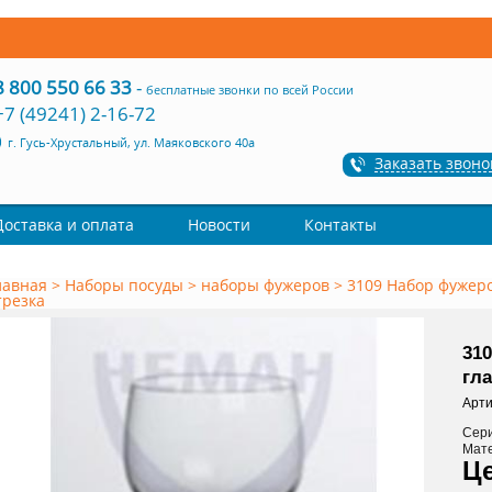
8 800 550 66 33
-
бесплатные звонки по всей России
+7 (49241) 2-16-72
г. Гусь-Хрустальный, ул. Маяковского 40а
Заказать звоно
Доставка и оплата
Новости
Контакты
лавная
>
Наборы посуды
>
наборы фужеров
>
3109 Набор фужеров
трезка
310
гла
Арти
Сер
Мат