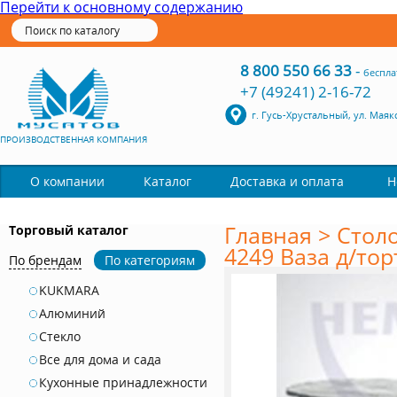
Перейти к основному содержанию
8 800 550 66 33
-
беспла
+7 (49241) 2-16-72
г. Гусь-Хрустальный, ул. Маяк
ПРОИЗВОДСТВЕННАЯ КОМПАНИЯ
Каталог
О компании
Доставка и оплата
Н
Главная
>
Стол
Торговый каталог
4249 Ваза д/тор
По брендам
По категориям
KUKMARA
Алюминий
Стекло
Все для дома и сада
Кухонные принадлежности