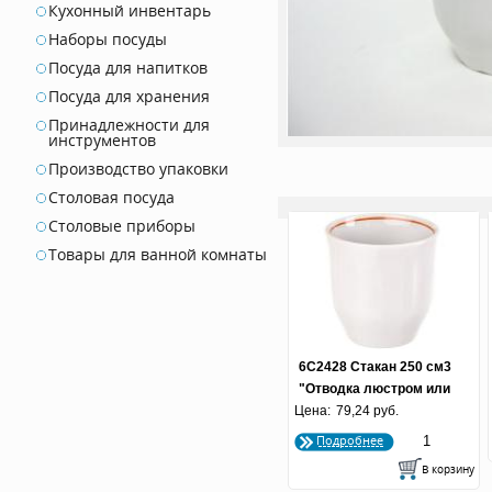
Кухонный инвентарь
Наборы посуды
Посуда для напитков
Посуда для хранения
Принадлежности для
инструментов
Производство упаковки
Столовая посуда
Столовые приборы
Товары для ванной комнаты
6С2428 Стакан 250 см3
"Отводка люстром или
Цена:
79,24 руб.
краской"
Подробнее