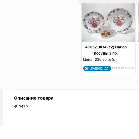
4С0521Ф34 (с2) Набор
посуды 3 пр.
Цена:
"Принцесска"
236,95 руб.
Подробнее
Описание товара
4С0476