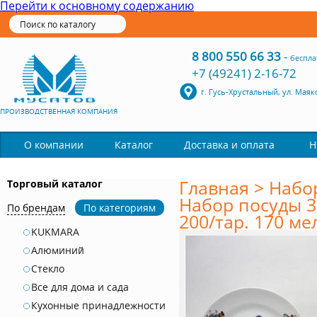
Перейти к основному содержанию
8 800 550 66 33
-
беспла
+7 (49241) 2-16-72
г. Гусь-Хрустальный, ул. Маяк
ПРОИЗВОДСТВЕННАЯ КОМПАНИЯ
Каталог
О компании
Доставка и оплата
Н
Главная
>
Набо
Торговый каталог
Набор посуды 3 
По брендам
По категориям
200/тар. 170 ме
KUKMARA
Алюминий
Стекло
Все для дома и сада
Кухонные принадлежности