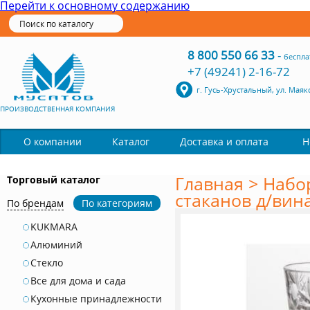
Перейти к основному содержанию
8 800 550 66 33
-
беспла
+7 (49241) 2-16-72
г. Гусь-Хрустальный, ул. Маяк
ПРОИЗВОДСТВЕННАЯ КОМПАНИЯ
Каталог
О компании
Доставка и оплата
Н
Главная
>
Набо
Торговый каталог
стаканов д/вина 
По брендам
По категориям
KUKMARA
Алюминий
Стекло
Все для дома и сада
Кухонные принадлежности