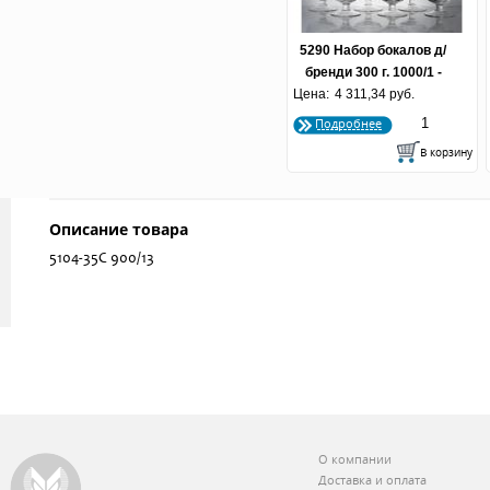
5290 Набор бокалов д/
бренди 300 г. 1000/1 -
Цена:
алм. мельницы ХР (по 3
4 311,34 руб.
шт.)
Подробнее
Описание товара
5104-35С 900/13
О компании
Доставка и оплата