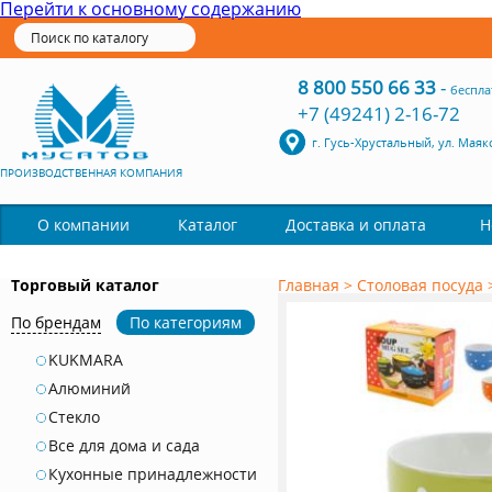
Перейти к основному содержанию
8 800 550 66 33
-
беспла
+7 (49241) 2-16-72
г. Гусь-Хрустальный, ул. Маяк
ПРОИЗВОДСТВЕННАЯ КОМПАНИЯ
Каталог
О компании
Доставка и оплата
Н
Торговый каталог
Главная
>
Столовая посуда
По брендам
По категориям
KUKMARA
Алюминий
Стекло
Все для дома и сада
Кухонные принадлежности