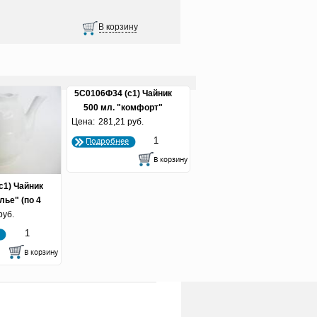
5С0106Ф34 (с1) Чайник
500 мл. "комфорт"
Цена:
"белье" (по 12 шт.)
281,21 руб.
Подробнее
с1) Чайник
лье" (по 4
руб.
)