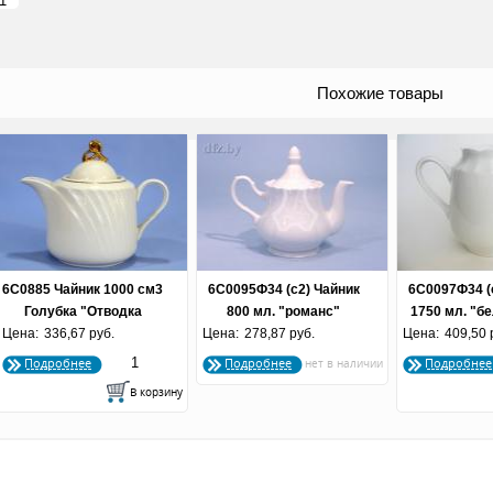
Похожие товары
6С0885 Чайник 1000 см3
6С0095Ф34 (с2) Чайник
6С0097Ф34 (
Голубка "Отводка
800 мл. "романс"
1750 мл. "бе
Цена:
336,67 руб.
золотом"
Цена:
"белье" (по 12 шт.)
278,87 руб.
Цена:
409,50 
шт.
Подробнее
Подробнее
Подробнее