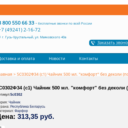
8 800 550 66 33
-
бесплатные звонки по всей России
+7 (49241) 2-16-72
г. Гусь-Хрустальный, ул. Маяковского 40а
Заказать звоно
Доставка и оплата
Новости
Контакты
лавная
>
5С0302Ф34 (с1) Чайник 500 мл. "комфорт" без деколи (по
С0302Ф34 (с1) Чайник 500 мл. "комфорт" без деколи (
тикул:
5с0302
ерия:
Чайник
трана:
Республика Беларусь
атериал:
Фарфор
313,35 руб.