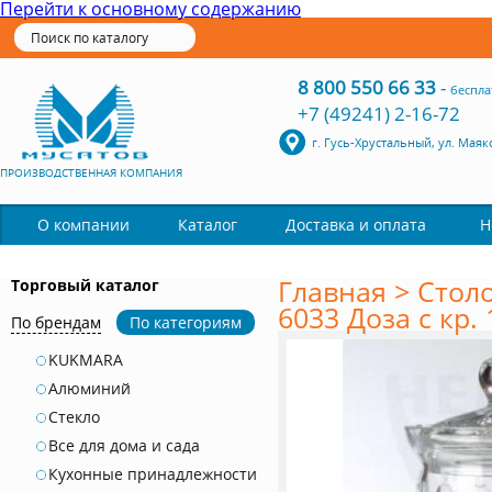
Перейти к основному содержанию
8 800 550 66 33
-
беспла
+7 (49241) 2-16-72
г. Гусь-Хрустальный, ул. Маяк
ПРОИЗВОДСТВЕННАЯ КОМПАНИЯ
Каталог
О компании
Доставка и оплата
Н
Главная
>
Стол
Торговый каталог
6033 Доза с кр.
По брендам
По категориям
KUKMARA
Алюминий
Стекло
Все для дома и сада
Кухонные принадлежности