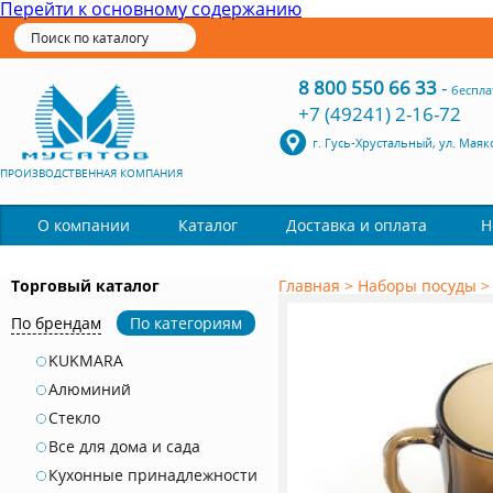
Перейти к основному содержанию
8 800 550 66 33
-
беспла
+7 (49241) 2-16-72
г. Гусь-Хрустальный, ул. Маяк
ПРОИЗВОДСТВЕННАЯ КОМПАНИЯ
Каталог
О компании
Доставка и оплата
Н
Торговый каталог
Главная
>
Наборы посуды
По брендам
По категориям
KUKMARA
Алюминий
Стекло
Все для дома и сада
Кухонные принадлежности