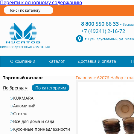
Перейти к основному содержанию
8 800 550 66 33
-
беспла
+7 (49241) 2-16-72
г. Гусь-Хрустальный, ул. Маяк
ПРОИЗВОДСТВЕННАЯ КОМПАНИЯ
Каталог
О компании
Доставка и оплата
Н
Торговый каталог
Главная
>
62076 Набор сто
По брендам
По категориям
KUKMARA
Алюминий
Стекло
Все для дома и сада
Кухонные принадлежности