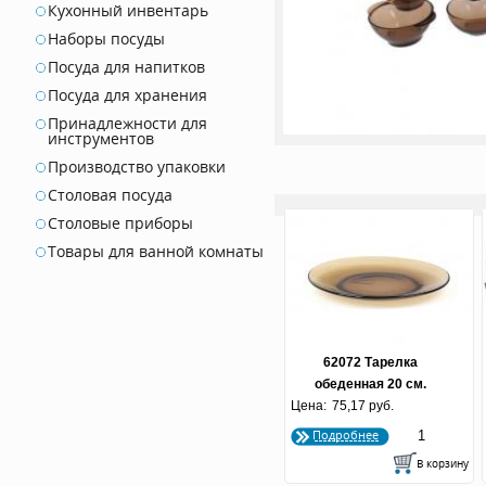
Кухонный инвентарь
Наборы посуды
Посуда для напитков
Посуда для хранения
Принадлежности для
инструментов
Производство упаковки
Столовая посуда
Столовые приборы
Товары для ванной комнаты
62072 Тарелка
обеденная 20 см.
Цена:
BASILICO/ДЫМКА 1/6
75,17 руб.
Подробнее