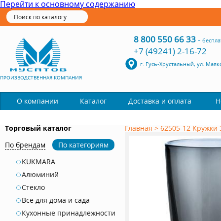
Перейти к основному содержанию
8 800 550 66 33
-
беспла
+7 (49241) 2-16-72
г. Гусь-Хрустальный, ул. Маяк
ПРОИЗВОДСТВЕННАЯ КОМПАНИЯ
Каталог
О компании
Доставка и оплата
Н
Торговый каталог
Главная
>
62505-12 Кружки 
По брендам
По категориям
KUKMARA
Алюминий
Стекло
Все для дома и сада
Кухонные принадлежности