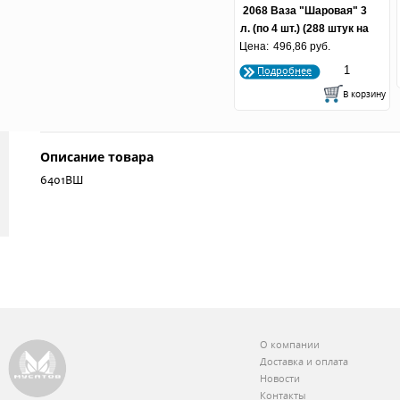
2068 Ваза "Шаровая" 3
л. (по 4 шт.) (288 штук на
Цена:
496,86 руб.
паллете)
Подробнее
Описание товара
6401ВШ
О компании
Доставка и оплата
Новости
Контакты