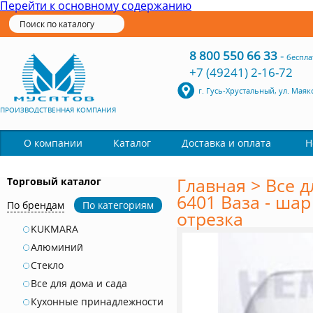
Перейти к основному содержанию
8 800 550 66 33
-
беспла
+7 (49241) 2-16-72
г. Гусь-Хрустальный, ул. Маяк
ПРОИЗВОДСТВЕННАЯ КОМПАНИЯ
Каталог
О компании
Доставка и оплата
Н
Главная
>
Все д
Торговый каталог
6401 Ваза - шар 
По брендам
По категориям
отрезка
KUKMARA
Алюминий
Стекло
Все для дома и сада
Кухонные принадлежности