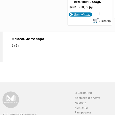
вел. 100/2 - гладь
Цена:
горячая отрезка
210,59 руб.
Подробнее
Описание товара
6467
О компании
Доставка и оплата
Новости
Контакты
Распродажа
2012-2018 ©ИП “Мусатов”