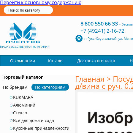
Перейти к основному содержанию
8 800 550 66 33
-
беспла
+7 (49241) 2-16-72
г. Гусь-Хрустальный, ул. Маяк
ПРОИЗВОДСТВЕННАЯ КОМПАНИЯ
Каталог
О компании
Доставка и оплата
Н
Главная
>
Посуд
Торговый каталог
д/вина с руч. 0.
По брендам
По категориям
KUKMARA
Алюминий
Стекло
Все для дома и сада
Кухонные принадлежности