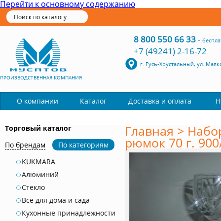
Перейти к основному содержанию
8 800 550 66 33
-
беспла
+7 (49241) 2-16-72
г. Гусь-Хрустальный, ул. Маяк
ПРОИЗВОДСТВЕННАЯ КОМПАНИЯ
Каталог
О компании
Доставка и оплата
Н
Главная
>
Набо
Торговый каталог
рюмок 70 г. 900
По брендам
По категориям
KUKMARA
Алюминий
Стекло
Все для дома и сада
Кухонные принадлежности