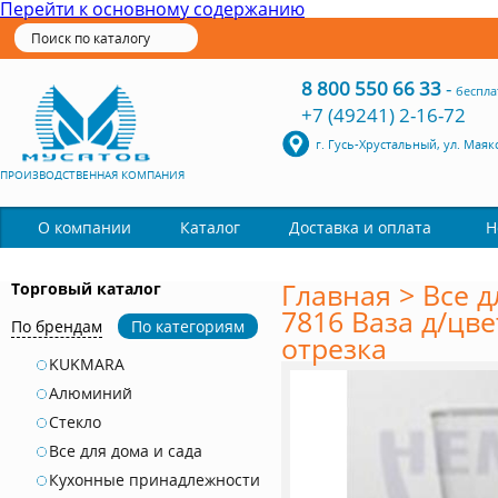
Перейти к основному содержанию
8 800 550 66 33
-
беспла
+7 (49241) 2-16-72
г. Гусь-Хрустальный, ул. Маяк
ПРОИЗВОДСТВЕННАЯ КОМПАНИЯ
Каталог
О компании
Доставка и оплата
Н
Главная
>
Все д
Торговый каталог
7816 Ваза д/цвет
По брендам
По категориям
отрезка
KUKMARA
Алюминий
Стекло
Все для дома и сада
Кухонные принадлежности