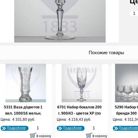
Похожие товары
5331 Ваза д/цветов 1
6701 Набор бокалов 200
5290 Набор 
вел. 1000/16 мельн.
г. 900/43 - цветок ХР (по
бренди 300 г
Цена:
квадрат ХР (по 2 шт.)
4 331,60 руб.
Цена:
4 216,43 руб.
4 наб.)
Цена:
алм. мельниц
4 311,3
25см
шт.
Подробнее
Подробнее
Подробнее