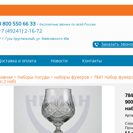
8 800 550 66 33
-
бесплатные звонки по всей России
+7 (49241) 2-16-72
г. Гусь-Хрустальный, ул. Маяковского 40а
Заказать звоно
Доставка и оплата
Новости
Контакты
лавная
>
Наборы посуды
>
наборы фужеров
>
7841 Набор фужеров
по 2 наб)
784
900
наб
Арти
Сер
Про