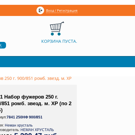
Вход / Регистрация
КОРЗИНА ПУСТА.
к
 250 г. 900/851 ромб. звезд. м. ХР
1 Набор фужеров 250 г.
/851 ромб. звезд. м. ХР (по 2
)
кул:
7841 250НФ 900/851
ия:
Неман хрусталь
изводитель:
НЕМАН ХРУСТАЛЬ