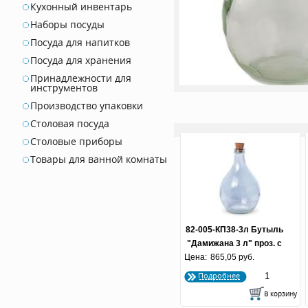
Кухонный инвентарь
Наборы посуды
Посуда для напитков
Посуда для хранения
Принадлежности для
инструментов
Производство упаковки
Столовая посуда
Столовые приборы
Товары для ванной комнаты
82-005-КП38-3л Бутыль
"Дамижана 3 л" проз. с
Цена:
865,05 руб.
пробкой
Подробнее