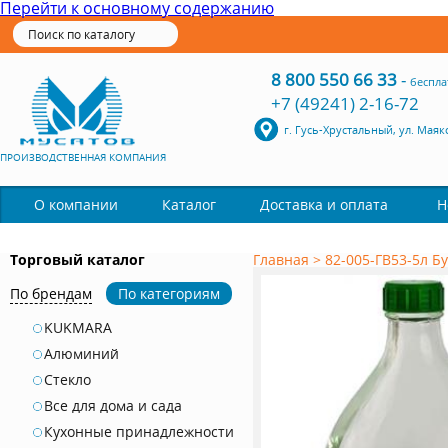
Перейти к основному содержанию
8 800 550 66 33
-
беспла
+7 (49241) 2-16-72
г. Гусь-Хрустальный, ул. Маяк
ПРОИЗВОДСТВЕННАЯ КОМПАНИЯ
Каталог
О компании
Доставка и оплата
Н
Торговый каталог
Главная
>
82-005-ГВ53-5л Б
По брендам
По категориям
KUKMARA
Алюминий
Стекло
Все для дома и сада
Кухонные принадлежности