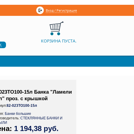
Вход / Регистрация
КОРЗИНА ПУСТА.
к
-023ТО100-15л Банка "Ламели
л" проз. с крышкой
кул:
82-023ТО100-15л
ия:
Банки большие
изводитель:
СТЕКЛЯННЫЕ БАНКИ И
ЫЛИ
1 194,38 руб.