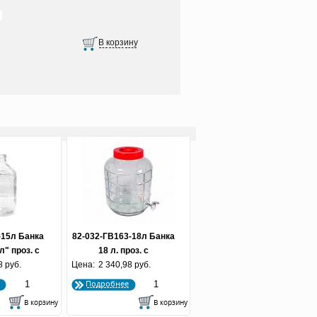
-15л Банка
82-032-ГВ163-18л Банка
л" проз. с
18 л. проз. с
8 руб.
кой
Цена:
гидрозатворной
2 340,98 руб.
крышкой и краником
Подробнее