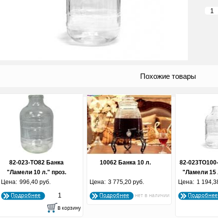
Похожие товары
82-023-ТО82 Банка
10062 Банка 10 л.
82-023ТО100
"Ламели 10 л." проз.
"Ламели 15 
Цена:
996,40 руб.
Цена:
3 775,20 руб.
Цена:
1 194,3
крыш
Подробнее
Подробнее
Подробнее