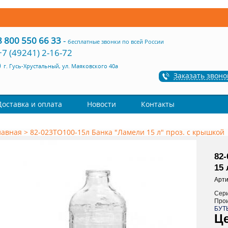
8 800 550 66 33
-
бесплатные звонки по всей России
+7 (49241) 2-16-72
г. Гусь-Хрустальный, ул. Маяковского 40а
Заказать звоно
Доставка и оплата
Новости
Контакты
лавная
>
82-023ТО100-15л Банка "Ламели 15 л" проз. с крышкой
82
15 
Арти
Сер
Про
БУТ