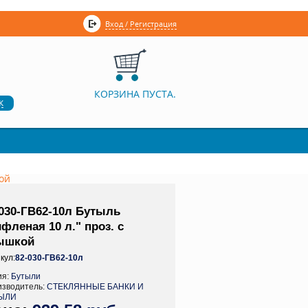
Вход / Регистрация
КОРЗИНА ПУСТА.
к
кой
-030-ГВ62-10л Бутыль
фленая 10 л." проз. с
ышкой
кул:
82-030-ГВ62-10л
ия:
Бутыли
изводитель:
СТЕКЛЯННЫЕ БАНКИ И
ЫЛИ