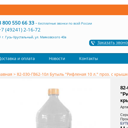
8 800 550 66 33
-
бесплатные звонки по всей России
+7 (49241) 2-16-72
г. Гусь-Хрустальный, ул. Маяковского 40а
Заказать звоно
Доставка и оплата
Новости
Контакты
лавная
>
82-030-ГВ62-10л Бутыль "Рифленая 10 л." проз. с крыш
82
"Ри
кр
Арти
Сер
Про
БУТ