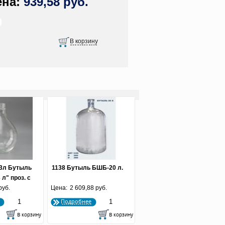
939,58 руб.
-3л Бутыль
1138 Бутыль БШБ-20 л.
л" проз. с
руб.
кой
Цена:
2 609,88 руб.
Подробнее