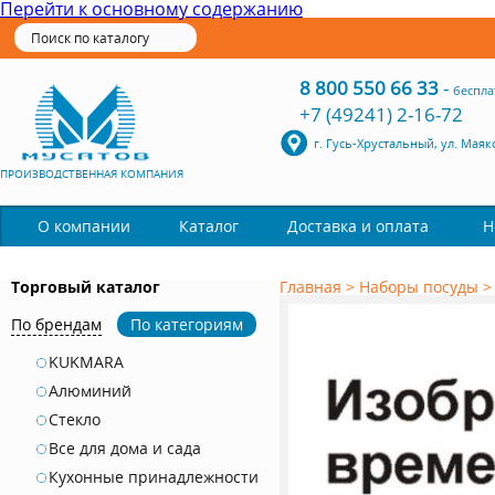
Перейти к основному содержанию
8 800 550 66 33
-
беспла
+7 (49241) 2-16-72
г. Гусь-Хрустальный, ул. Маяк
ПРОИЗВОДСТВЕННАЯ КОМПАНИЯ
Каталог
О компании
Доставка и оплата
Н
Торговый каталог
Главная
>
Наборы посуды
По брендам
По категориям
KUKMARA
Алюминий
Стекло
Все для дома и сада
Кухонные принадлежности