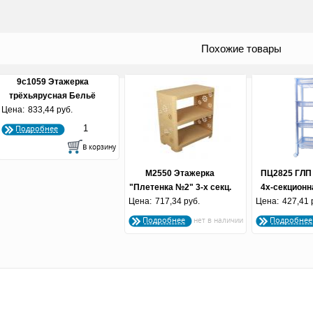
Похожие товары
9с1059 Этажерка
трёхьярусная Бельё
Цена:
833,44 руб.
Надежда
Подробнее
М2550 Этажерка
ПЦ2825 ГЛП
"Плетенка №2" 3-х секц.
4х-секционн
Цена:
(беж) (по 2 шт.)
717,34 руб.
Цена:
(на колесика
427,41 
Подробнее
Подробнее