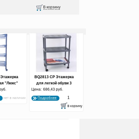
 Этажерка
BQ2813 СР Этажерка
ая "Люкс"
для легкой обуви 3
х) голубая
руб.
Цена:
полки серая (по 9 шт.)
686,43 руб.
Подробнее