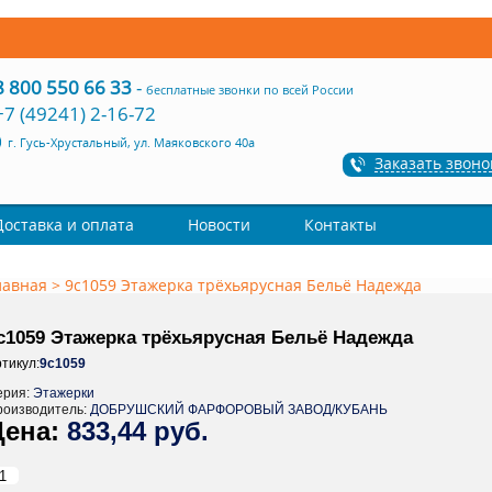
8 800 550 66 33
-
бесплатные звонки по всей России
+7 (49241) 2-16-72
г. Гусь-Хрустальный, ул. Маяковского 40а
Заказать звоно
Доставка и оплата
Новости
Контакты
лавная
>
9с1059 Этажерка трёхьярусная Бельё Надежда
с1059 Этажерка трёхьярусная Бельё Надежда
тикул:
9с1059
ерия:
Этажерки
роизводитель:
ДОБРУШСКИЙ ФАРФОРОВЫЙ ЗАВОД/КУБАНЬ
833,44 руб.