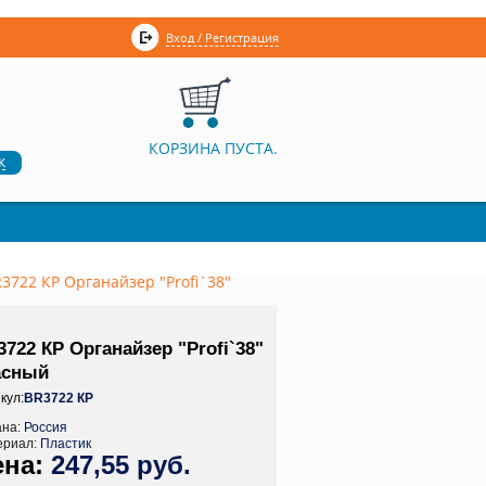
Вход / Регистрация
КОРЗИНА ПУСТА.
к
3722 КР Органайзер "Profi`38"
722 КР Органайзер "Profi`38"
асный
кул:
BR3722 КР
ана:
Россия
ериал:
Пластик
247,55 руб.