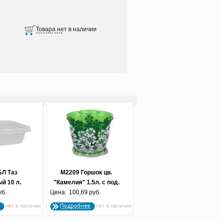
БЛ Таз
М2209 Горшок цв.
й 10 л.
"Камелия" 1.5л. с под.
л" белый
уб.
Цена:
100,69 руб.
(бело-зел)
Подробнее