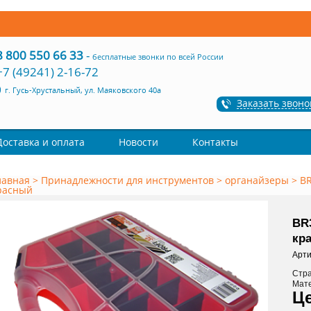
8 800 550 66 33
-
бесплатные звонки по всей России
+7 (49241) 2-16-72
г. Гусь-Хрустальный, ул. Маяковского 40а
Заказать звоно
Доставка и оплата
Новости
Контакты
лавная
>
Принадлежности для инструментов
>
органайзеры
>
BR
расный
BR3
кр
Арти
Стр
Мат