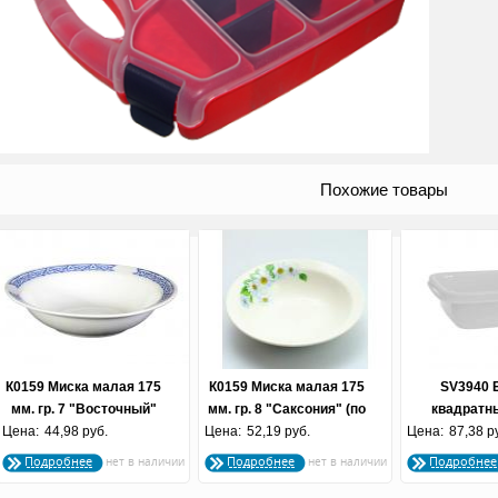
Похожие товары
К0159 Миска малая 175
К0159 Миска малая 175
SV3940 
мм. гр. 7 "Восточный"
мм. гр. 8 "Саксония" (по
квадратны
Цена:
(по 26 шт.) (Евро)
44,98 руб.
Цена:
52,19 руб.
26 шт.) Евро
Цена:
"Ориджина
87,38 р
Подробнее
Подробнее
Подробнее