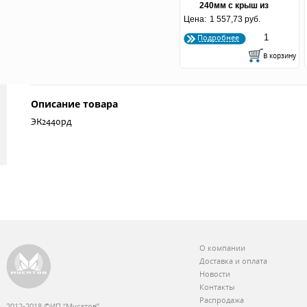
240мм с крыш из
Цена:
нерж.стали с бакелит
1 557,73 руб.
руч. беж цв. Lucia
Подробнее
Описание товара
ЭК2440рд
О компании
Доставка и оплата
Новости
Контакты
Распродажа
2012-2018 ©ИП “Мусатов”