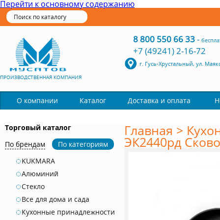
Перейти к основному содержанию
8 800 550 66 33
-
беспла
+7 (49241) 2-16-72
г. Гусь-Хрустальный, ул. Маяк
ПРОИЗВОДСТВЕННАЯ КОМПАНИЯ
Каталог
О компании
Доставка и оплата
Н
Главная
>
Кухо
Торговый каталог
ЭК2440рд Сковор
По брендам
По категориям
KUKMARA
Алюминий
Стекло
Все для дома и сада
Кухонные принадлежности