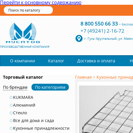
Перейти к основному содержанию
8 800 550 66 33
-
беспла
+7 (49241) 2-16-72
г. Гусь-Хрустальный, ул. Маяк
ПРОИЗВОДСТВЕННАЯ КОМПАНИЯ
Каталог
О компании
Доставка и оплата
Н
Торговый каталог
Главная
>
Кухонные прина
По брендам
По категориям
KUKMARA
Алюминий
Стекло
Все для дома и сада
Кухонные принадлежности