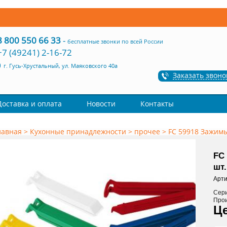
8 800 550 66 33
-
бесплатные звонки по всей России
+7 (49241) 2-16-72
г. Гусь-Хрустальный, ул. Маяковского 40а
Заказать звоно
Доставка и оплата
Новости
Контакты
лавная
>
Кухонные принадлежности
>
прочее
>
FC 59918 Зажимы 
FC
шт.
Арти
Сер
Про