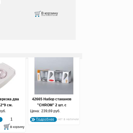
ерезка два
42665 Набор стаканов
2*9 см.
"CHROM" 2 шт. с
руб.
Цена:
металлической ручкой
239,69 руб.
240 мл. (по 8 шт.)
Подробнее