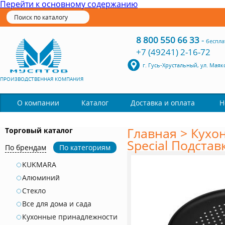
Перейти к основному содержанию
8 800 550 66 33
-
беспла
+7 (49241) 2-16-72
г. Гусь-Хрустальный, ул. Маяк
ПРОИЗВОДСТВЕННАЯ КОМПАНИЯ
Каталог
О компании
Доставка и оплата
Н
Главная
>
Кухо
Торговый каталог
Special Подста
По брендам
По категориям
KUKMARA
Алюминий
Стекло
Все для дома и сада
Кухонные принадлежности