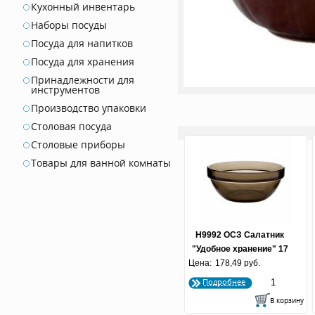
Кухонный инвентарь
Наборы посуды
Посуда для напитков
Посуда для хранения
Принадлежности для
инструментов
Производство упаковки
Столовая посуда
Столовые приборы
Товары для ванной комнаты
H9992 ОСЗ Салатник
"Удобное хранение" 17
Цена:
см. дымчатый (по 16
178,49 руб.
шт.)
Подробнее