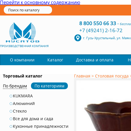
Перейти к основному содержанию
8 800 550 66 33
-
беспла
+7 (49241) 2-16-72
г. Гусь-Хрустальный, ул. Маяк
ПРОИЗВОДСТВЕННАЯ КОМПАНИЯ
Каталог
О компании
Доставка и оплата
Н
Торговый каталог
Главная
>
Столовая посуда
По брендам
По категориям
KUKMARA
Алюминий
Стекло
Все для дома и сада
Кухонные принадлежности