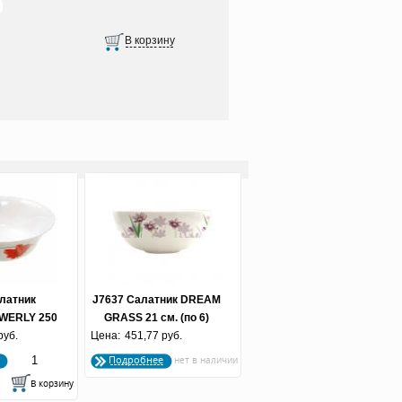
латник
J7637 Салатник DREAM
WERLY 250
GRASS 21 см. (по 6)
 6 шт)
руб.
Цена:
451,77 руб.
Подробнее