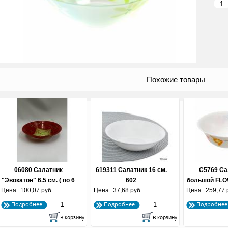
Похожие товары
06080 Салатник
619311 Салатник 16 см.
C5769 Са
"Эвокатон" 6.5 см. ( по 6
602
большой FLO
Цена:
100,07 руб.
шт)
Цена:
37,68 руб.
Цена:
мм. ( по
259,77 
Подробнее
Подробнее
Подробнее