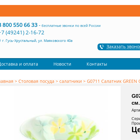
8 800 550 66 33
-
бесплатные звонки по всей России
+7 (49241) 2-16-72
г. Гусь-Хрустальный, ул. Маяковского 40а
Заказать звоно
Доставка и оплата
Новости
Контакты
лавная
>
Столовая посуда
>
салатники
>
G0711 Салатник GREEN OD
G0
см.
Арти
Сер
Про