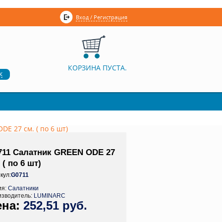
Вход / Регистрация
КОРЗИНА ПУСТА.
к
E 27 см. ( по 6 шт)
711 Салатник GREEN ODE 27
 ( по 6 шт)
кул:
G0711
ия:
Салатники
изводитель:
LUMINARC
252,51 руб.