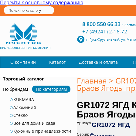
Перейти к основному содержанию
8 800 550 66 33
-
беспла
+7 (49241) 2-16-72
г. Гусь-Хрустальный, ул. Маяк
ПРОИЗВОДСТВЕННАЯ КОМПАНИЯ
Каталог
О компании
Доставка и оплата
Н
Главная
>
GR107
Торговый каталог
Браов Ягоды пря
По брендам
По категориям
KUKMARA
GR1072 ЯГД 
Алюминий
Браов Ягоды 
Стекло
Все для дома и сада
Артикул:
GR1072 ЯГД
Кухонные принадлежности
Серия: