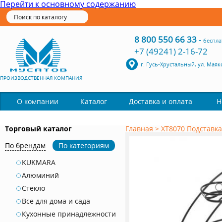
Перейти к основному содержанию
8 800 550 66 33
-
беспла
+7 (49241) 2-16-72
г. Гусь-Хрустальный, ул. Маяк
ПРОИЗВОДСТВЕННАЯ КОМПАНИЯ
Каталог
О компании
Доставка и оплата
Н
Торговый каталог
Главная
>
ХТ8070 Подставка
По брендам
По категориям
KUKMARA
Алюминий
Стекло
Все для дома и сада
Кухонные принадлежности