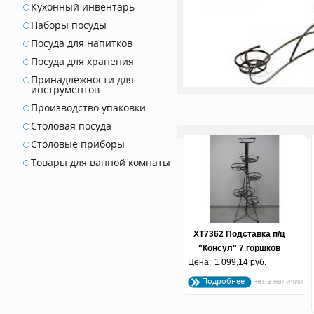
Кухонный инвентарь
Наборы посуды
Посуда для напитков
Посуда для хранения
Принадлежности для
инструментов
Производство упаковки
Столовая посуда
Столовые приборы
Товары для ванной комнаты
ХТ7362 Подставка п/ц
"Консул" 7 горшков
Цена:
1 099,14 руб.
бронзовая
Подробнее