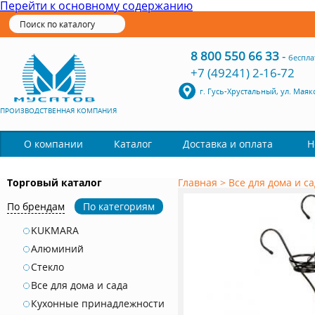
Перейти к основному содержанию
8 800 550 66 33
-
беспла
+7 (49241) 2-16-72
г. Гусь-Хрустальный, ул. Маяк
ПРОИЗВОДСТВЕННАЯ КОМПАНИЯ
Каталог
О компании
Доставка и оплата
Н
Торговый каталог
Главная
>
Все для дома и с
По брендам
По категориям
KUKMARA
Алюминий
Стекло
Все для дома и сада
Кухонные принадлежности