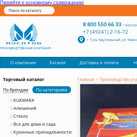
Перейти к основному содержанию
8 800 550 66 33
-
беспла
+7 (49241) 2-16-72
г. Гусь-Хрустальный, ул. Маяк
ПРОИЗВОДСТВЕННАЯ КОМПАНИЯ
Каталог
О компании
Доставка и оплата
Н
Торговый каталог
Главная
>
Производство уп
По брендам
По категориям
KUKMARA
Алюминий
Стекло
Все для дома и сада
Кухонные принадлежности