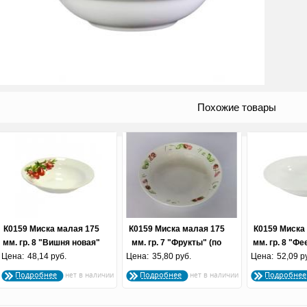
Похожие товары
К0159 Миска малая 175
К0159 Миска малая 175
К0159 Миска
мм. гр. 8 "Вишня новая"
мм. гр. 7 "Фрукты" (по
мм. гр. 8 "Фе
Цена:
48,14 руб.
(по 20 шт.)
Цена:
26 шт.) (Евро)
35,80 руб.
Цена:
52,09 р
шт
Подробнее
Подробнее
Подробнее