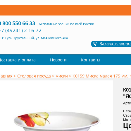
8 800 550 66 33
-
бесплатные звонки по всей России
+7 (49241) 2-16-72
г. Гусь-Хрустальный, ул. Маяковского 40а
Заказать звоно
Доставка и оплата
Новости
Контакты
лавная
>
Столовая посуда
>
миски
>
К0159 Миска малая 175 мм. г
К01
"Я
Арти
Сер
Стр
Мат