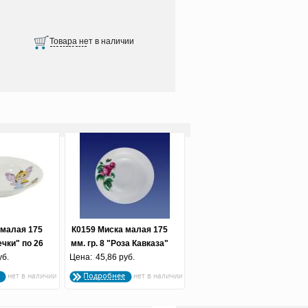
 малая 175
К0159 Миска малая 175
ечки" по 26
мм. гр. 8 "Роза Кавказа"
уб.
.
Цена:
45,86 руб.
(по 20 шт.)
Подробнее