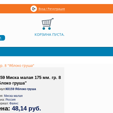
Вход / Регистрация
КОРЗИНА ПУСТА.
к
р. 8 "Яблоко груша"
59 Миска малая 175 мм. гр. 8
блоко груша"
кул:
К0159 Яблоко груша
ия:
Миска малая
ана:
Россия
ериал:
Фаянс
48,14 руб.