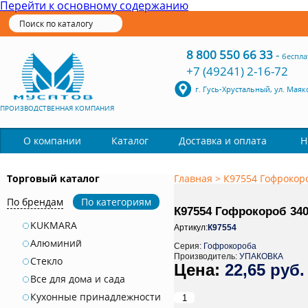
Перейти к основному содержанию
8 800 550 66 33
-
беспла
+7 (49241) 2-16-72
г. Гусь-Хрустальный, ул. Маяк
ПРОИЗВОДСТВЕННАЯ КОМПАНИЯ
Каталог
О компании
Доставка и оплата
Н
Торговый каталог
Главная
>
К97554 Гофрокоро
По брендам
По категориям
К97554 Гофрокороб 340*
KUKMARA
Артикул:
К97554
Алюминий
Серия:
Гофрокороба
Производитель:
УПАКОВКА
Стекло
22,65 руб.
Все для дома и сада
Кухонные принадлежности