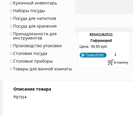
Кухонный инвентарь
Наборы посуды
Посуда для напитков
Посуда для хранения
Принадлежности для
К55411/62511
инструментов
Гофрокороб
Производство упаковки
Цена:
490*265*200 1/8
56,95 руб.
Столовая посуда
Подробнее
Столовые приборы
Товары для ванной комнаты
Описание товара
К97554