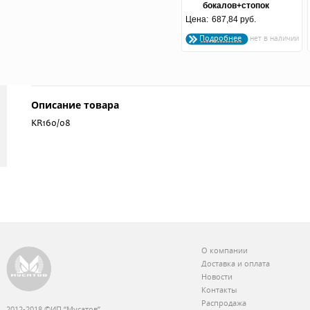
бокалов+стопок
Цена:
687,84 руб.
"Осень"
Подробнее
Описание товара
KR160/08
О компании
Доставка и оплата
Новости
Контакты
Распродажа
2012-2018 ©ИП “Мусатов”