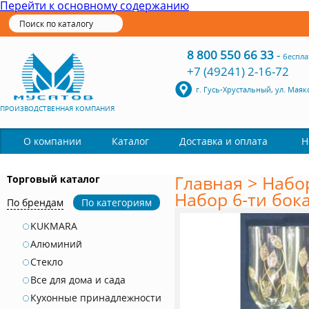
Перейти к основному содержанию
8 800 550 66 33
-
беспла
+7 (49241) 2-16-72
г. Гусь-Хрустальный, ул. Маяк
ПРОИЗВОДСТВЕННАЯ КОМПАНИЯ
Каталог
О компании
Доставка и оплата
Н
Главная
>
Набо
Торговый каталог
Набор 6-ти бок
По брендам
По категориям
KUKMARA
Алюминий
Стекло
Все для дома и сада
Кухонные принадлежности